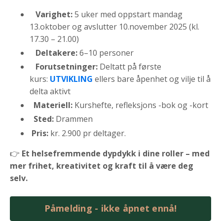
Varighet:
5 uker med oppstart mandag
13.oktober og avslutter 10.november 2025 (kl.
17.30 – 21.00)
Deltakere:
6–1
0 personer
Forutsetninger:
Deltatt på første
kurs:
UTVIKLING
ellers bare åpenhet og vilje til å
delta aktivt
Materiell:
Kurshefte, refleksjons
-bok og -kort
Sted:
Drammen
Pris:
kr. 2.900 pr deltager.
👉
Et helsefremmende dypdykk i dine roller – med
mer frihet, kreativitet og kraft til å være deg
selv.
Påmelding - ikke åpnet ennå!