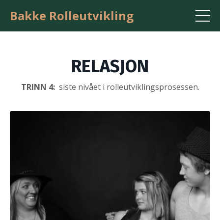
Bakke Rolleutvikling
RELASJON
TRINN 4:
siste nivået i rolleutviklingsprosessen.