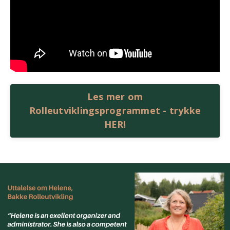
Les mer om
Rolleutviklingsprogrammet - trykke
HER!