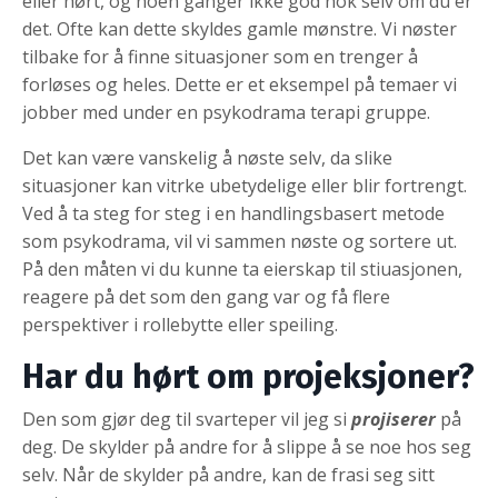
eller hørt, og noen ganger ikke god nok selv om du er
det. Ofte kan dette skyldes gamle mønstre. Vi nøster
tilbake for å finne situasjoner som en trenger å
forløses og heles. Dette er et eksempel på temaer vi
jobber med under en psykodrama terapi gruppe.
Det kan være vanskelig å nøste selv, da slike
situasjoner kan vitrke ubetydelige eller blir fortrengt.
Ved å ta steg for steg i en handlingsbasert metode
som psykodrama, vil vi sammen nøste og sortere ut.
På den måten vi du kunne ta eierskap til stiuasjonen,
reagere på det som den gang var og få flere
perspektiver i rollebytte eller speiling.
Har du hørt om projeksjoner?
Den som gjør deg til svarteper vil jeg si
projiserer
på
deg. De skylder på andre for å slippe å se noe hos seg
selv. Når de skylder på andre, kan de frasi seg sitt