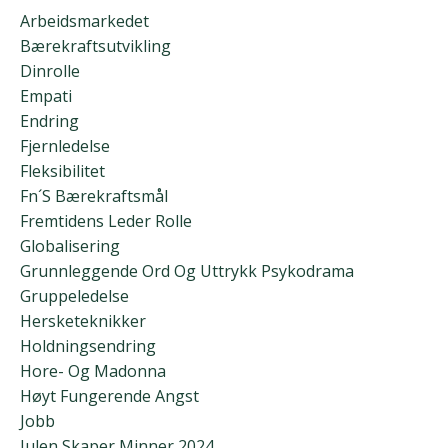
Arbeidsmarkedet
Bærekraftsutvikling
Dinrolle
Empati
Endring
Fjernledelse
Fleksibilitet
Fn´s Bærekraftsmål
Fremtidens Leder Rolle
Globalisering
Grunnleggende Ord Og Uttrykk Psykodrama
Gruppeledelse
Hersketeknikker
Holdningsendring
Hore- Og Madonna
Høyt Fungerende Angst
Jobb
Julen Skaper Minner 2024