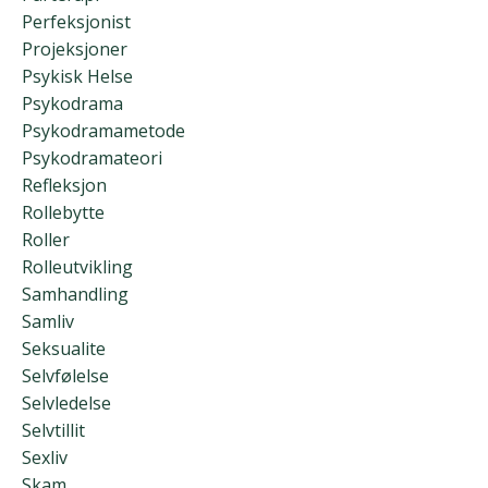
Perfeksjonist
Projeksjoner
Psykisk Helse
Psykodrama
Psykodramametode
Psykodramateori
Refleksjon
Rollebytte
Roller
Rolleutvikling
Samhandling
Samliv
Seksualite
Selvfølelse
Selvledelse
Selvtillit
Sexliv
Skam