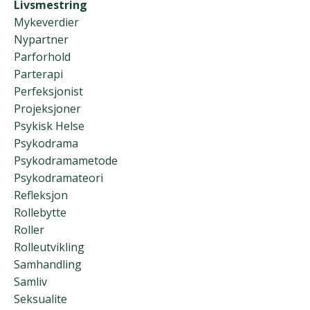
Livsmestring
Mykeverdier
Nypartner
Parforhold
Parterapi
Perfeksjonist
Projeksjoner
Psykisk Helse
Psykodrama
Psykodramametode
Psykodramateori
Refleksjon
Rollebytte
Roller
Rolleutvikling
Samhandling
Samliv
Seksualite