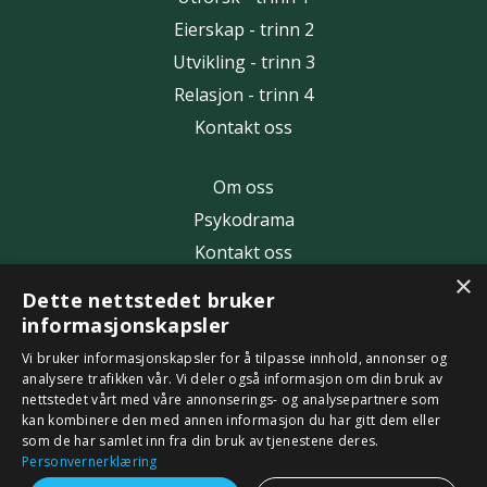
Eierskap - trinn 2
Utvikling - trinn 3
Relasjon - trinn 4
Kontakt oss
Om oss
Psykodrama
Kontakt oss
×
Dette nettstedet bruker
Artikler
informasjonskapsler
webinar: "Jenta med den store hemmeligheten"
Vi bruker informasjonskapsler for å tilpasse innhold, annonser og
analysere trafikken vår. Vi deler også informasjon om din bruk av
Personvern
nettstedet vårt med våre annonserings- og analysepartnere som
kan kombinere den med annen informasjon du har gitt dem eller
som de har samlet inn fra din bruk av tjenestene deres.
© 2026 Bakke Rolleutvikling, org.nr.991121854
Personvernerklæring
Powered by Kajabi