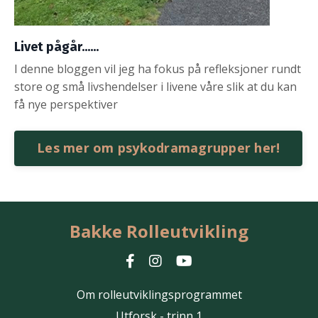
Livet pågår......
I denne bloggen vil jeg ha fokus på refleksjoner rundt
store og små livshendelser i livene våre slik at du kan
få nye perspektiver
Les mer om psykodramagrupper her!
Bakke Rolleutvikling
Om rolleutviklingsprogrammet
Utforsk - trinn 1