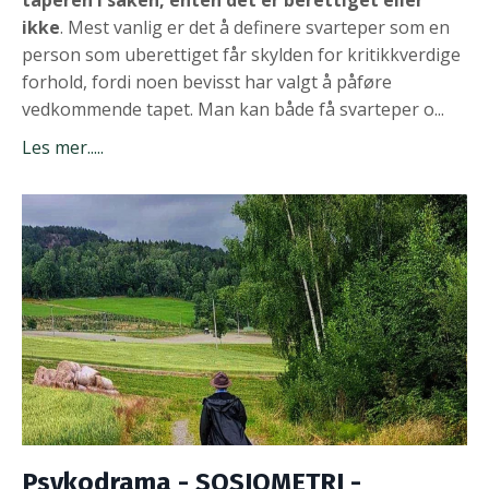
taperen i saken, enten det er berettiget eller
ikke
. Mest vanlig er det å definere svarteper som en
person som uberettiget får skylden for kritikkverdige
forhold, fordi noen bevisst har valgt å påføre
vedkommende tapet. Man kan både få svarteper o
...
Les mer.....
Psykodrama - SOSIOMETRI -