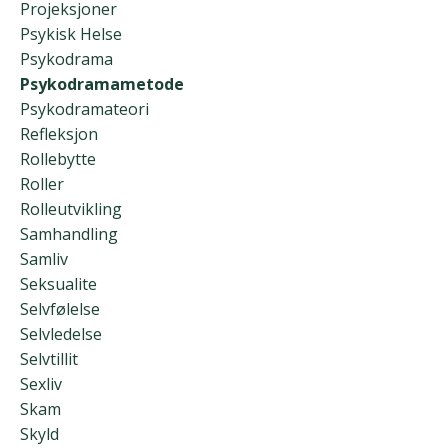
Projeksjoner
Psykisk Helse
Psykodrama
Psykodramametode
Psykodramateori
Refleksjon
Rollebytte
Roller
Rolleutvikling
Samhandling
Samliv
Seksualite
Selvfølelse
Selvledelse
Selvtillit
Sexliv
Skam
Skyld