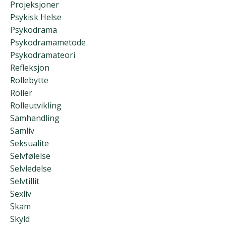
Projeksjoner
Psykisk Helse
Psykodrama
Psykodramametode
Psykodramateori
Refleksjon
Rollebytte
Roller
Rolleutvikling
Samhandling
Samliv
Seksualite
Selvfølelse
Selvledelse
Selvtillit
Sexliv
Skam
Skyld