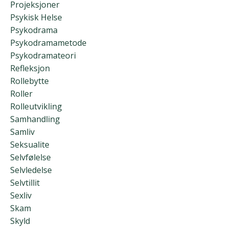
Projeksjoner
Psykisk Helse
Psykodrama
Psykodramametode
Psykodramateori
Refleksjon
Rollebytte
Roller
Rolleutvikling
Samhandling
Samliv
Seksualite
Selvfølelse
Selvledelse
Selvtillit
Sexliv
Skam
Skyld