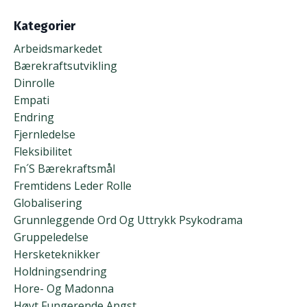
Kategorier
Arbeidsmarkedet
Bærekraftsutvikling
Dinrolle
Empati
Endring
Fjernledelse
Fleksibilitet
Fn´s Bærekraftsmål
Fremtidens Leder Rolle
Globalisering
Grunnleggende Ord Og Uttrykk Psykodrama
Gruppeledelse
Hersketeknikker
Holdningsendring
Hore- Og Madonna
Høyt Fungerende Angst