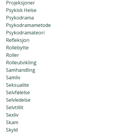
Projeksjoner
Psykisk Helse
Psykodrama
Psykodramametode
Psykodramateori
Refleksjon
Rollebytte
Roller
Rolleutvikling
Samhandling
Samliv
Seksualite
Selvfølelse
Selvledelse
Selvtillit
Sexliv
Skam
Skyld