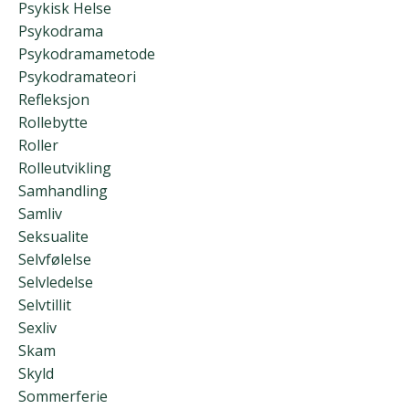
Psykisk Helse
Psykodrama
Psykodramametode
Psykodramateori
Refleksjon
Rollebytte
Roller
Rolleutvikling
Samhandling
Samliv
Seksualite
Selvfølelse
Selvledelse
Selvtillit
Sexliv
Skam
Skyld
Sommerferie